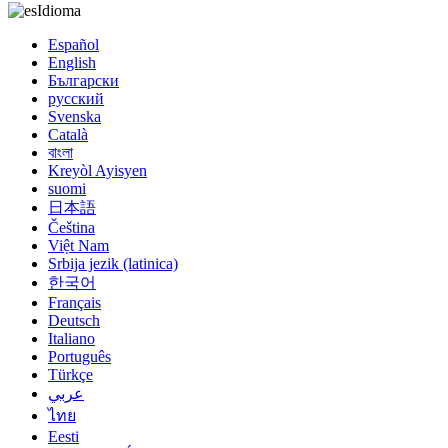
Idioma
Español
English
Български
русский
Svenska
Català
বাংলা
Kreyòl Ayisyen
suomi
日本語
Čeština
Việt Nam
Srbija jezik (latinica)
한국어
Français
Deutsch
Italiano
Português
Türkçe
عربي
ไทย
Eesti