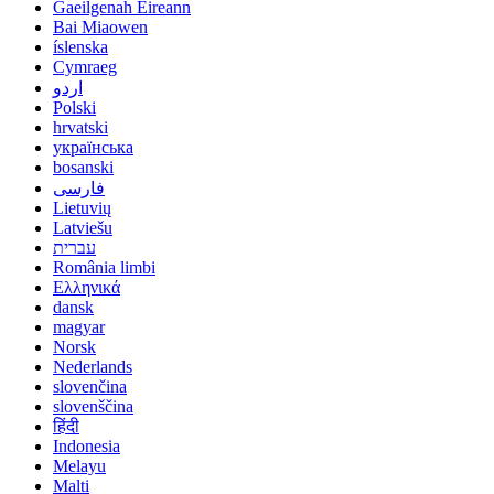
Gaeilgenah Éireann
Bai Miaowen
íslenska
Cymraeg
اردو
Polski
hrvatski
українська
bosanski
فارسی
Lietuvių
Latviešu
עברית
România limbi
Ελληνικά
dansk
magyar
Norsk
Nederlands
slovenčina
slovenščina
हिंदी
Indonesia
Melayu
Malti