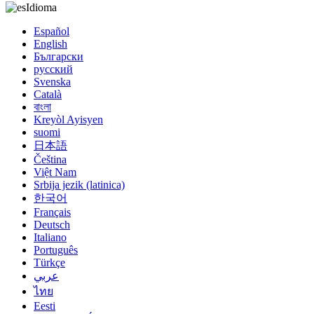
Idioma
Español
English
Български
русский
Svenska
Català
বাংলা
Kreyòl Ayisyen
suomi
日本語
Čeština
Việt Nam
Srbija jezik (latinica)
한국어
Français
Deutsch
Italiano
Português
Türkçe
عربي
ไทย
Eesti