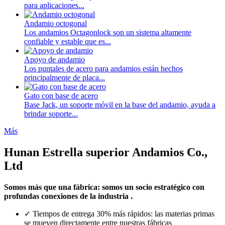
para aplicaciones...
Andamio octogonal
Los andamios Octagonlock son un sistema altamente
confiable y estable que es...
Apoyo de andamio
Los puntales de acero para andamios están hechos
principalmente de placa...
Gato con base de acero
Base Jack, un soporte móvil en la base del andamio, ayuda a
brindar soporte...
Más
Hunan Estrella superior Andamios Co.,
Ltd
Somos más que una fábrica: somos un socio estratégico con
profundas conexiones de la industria .
✓ Tiempos de entrega 30% más rápidos: las materias primas
se mueven directamente entre nuestras fábricas