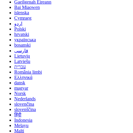
Gaeilgenah Éireann
Bai Miaowen
íslenska
Cymraeg
اردو
Polski
hrvatski
українська
bosanski
فارسی
Lietuvių
Latviešu
עברית
România limbi
Ελληνικά
dansk
magyar
Norsk
Nederlands
slovenčina
slovenščina
हिंदी
Indonesia
Melayu
Malti